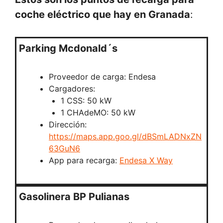
coche eléctrico que hay en Granada
:
Parking Mcdonald´s
Proveedor de carga: Endesa
Cargadores:
1 CSS: 50 kW
1 CHAdeMO: 50 kW
Dirección:
https://maps.app.goo.gl/dBSmLADNxZN
63GuN6
App para recarga:
Endesa X Way
Gasolinera BP Pulianas