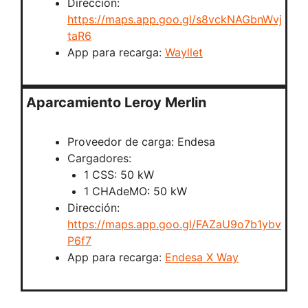
Dirección:
https://maps.app.goo.gl/s8vckNAGbnWvj
taR6
App para recarga:
Wayllet
Aparcamiento Leroy Merlin
Proveedor de carga: Endesa
Cargadores:
1 CSS: 50 kW
1 CHAdeMO: 50 kW
Dirección:
https://maps.app.goo.gl/FAZaU9o7b1ybv
P6f7
App para recarga:
Endesa X Way