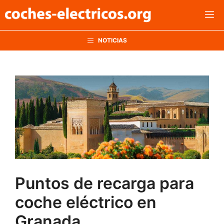
Saltar
M
al
contenido
NOTICIAS
Puntos de recarga para
coche eléctrico en
Granada