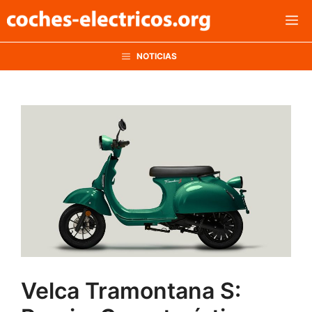
Saltar
M
al
contenido
NOTICIAS
Velca Tramontana S: