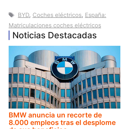
Etiquetas
BYD
,
Coches eléctricos
,
España:
Matriculaciones coches eléctricos
Noticias Destacadas
BMW anuncia un recorte de
8.000 empleos tras el desplome