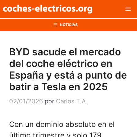
Saltar
M
al
contenido
NOTICIAS
BYD sacude el mercado
del coche eléctrico en
España y está a punto de
batir a Tesla en 2025
02/01/2026
por
Carlos T.A.
Con un dominio absoluto en el
último trimestre y solo 179