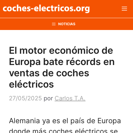
Saltar
M
al
contenido
NOTICIAS
El motor económico de
Europa bate récords en
ventas de coches
eléctricos
27/05/2025
por
Carlos T.A.
Alemania ya es el país de Europa
donde más coches eléctricos se