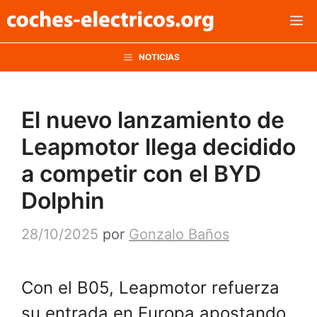
Saltar
M
al
contenido
NOTICIAS
El nuevo lanzamiento de
Leapmotor llega decidido
a competir con el BYD
Dolphin
28/10/2025
por
Gonzalo Baños
Con el B05, Leapmotor refuerza
su entrada en Europa apostando