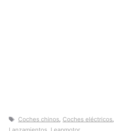
Etiquetas
Coches chinos
,
Coches eléctricos
,
Lanzamientos
,
Leapmotor