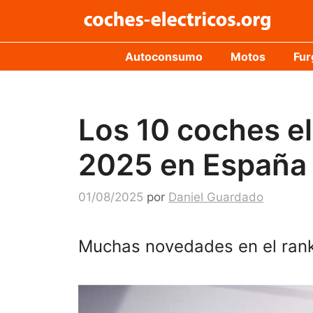
Saltar
al
contenido
Autoconsumo
Motos
Fur
Los 10 coches el
2025 en España
01/08/2025
por
Daniel Guardado
Muchas novedades en el ranki