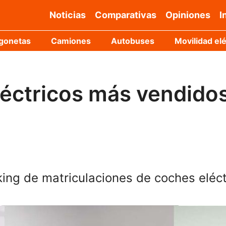
Noticias
Comparativas
Opiniones
I
gonetas
Camiones
Autobuses
Movilidad elé
éctricos más vendidos
ng de matriculaciones de coches eléctr