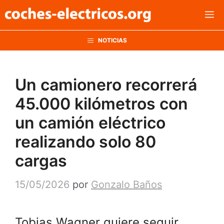
Saltar
M
al
contenido
NOTICIAS
Un camionero recorrerá
45.000 kilómetros con
un camión eléctrico
realizando solo 80
cargas
15/05/2026
por
Gonzalo Baños
Tobias Wagner quiere seguir