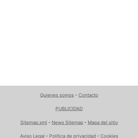
Quienes somos
-
Contacto
PUBLICIDAD
Sitemap.xml
-
News Sitemap
-
Mapa del sitio
Aviso Legal
-
Política de privacidad
-
Cookies