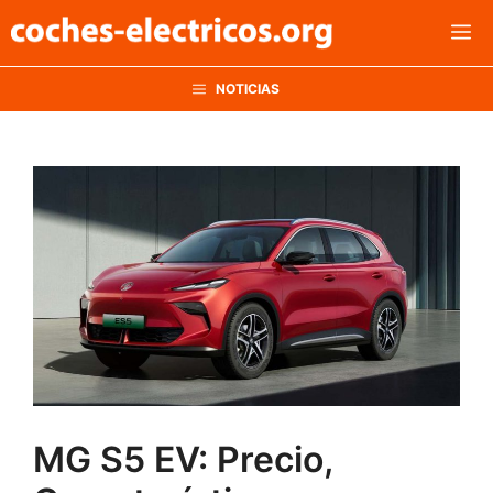
Saltar
M
al
contenido
NOTICIAS
MG S5 EV: Precio,