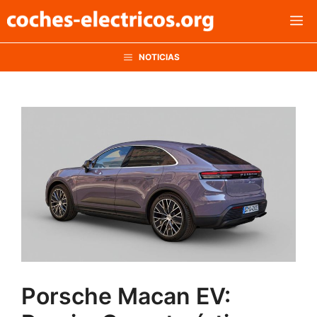
Saltar
M
al
contenido
NOTICIAS
Porsche Macan EV: