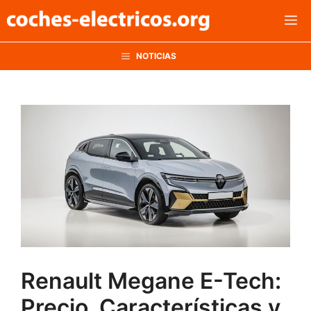
Saltar
M
al
contenido
NOTICIAS
Renault Megane E-Tech:
Precio, Características y