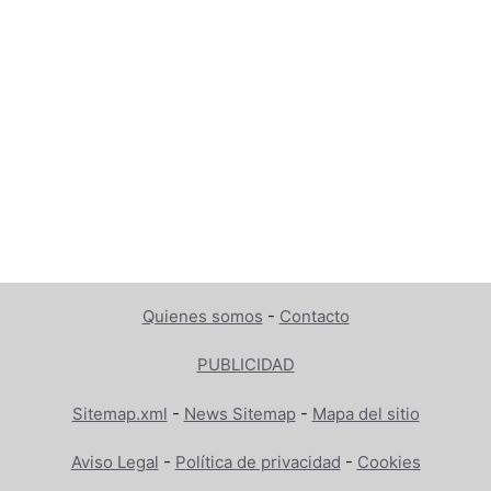
Quienes somos
-
Contacto
PUBLICIDAD
Sitemap.xml
-
News Sitemap
-
Mapa del sitio
Aviso Legal
-
Política de privacidad
-
Cookies