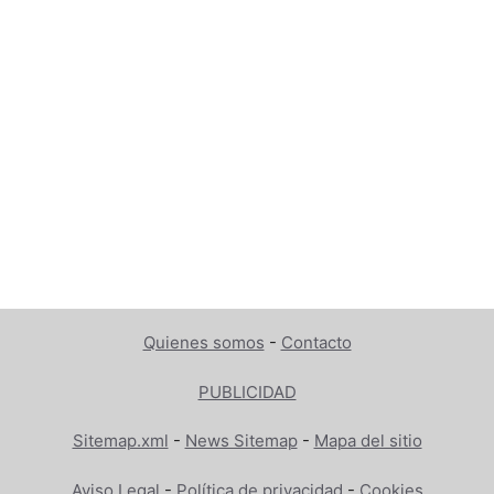
Quienes somos
-
Contacto
PUBLICIDAD
Sitemap.xml
-
News Sitemap
-
Mapa del sitio
Aviso Legal
-
Política de privacidad
-
Cookies