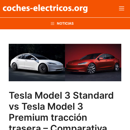
Saltar
M
al
contenido
NOTICIAS
Tesla Model 3 Standard
vs Tesla Model 3
Premium tracción
trasera – Comparativa