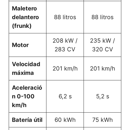
Maletero
delantero
88 litros
88 litros
(frunk)
208 kW /
235 kW /
Motor
283 CV
320 CV
Velocidad
201 km/h
201 km/h
máxima
Aceleració
n 0-100
6,2 s
5,2 s
km/h
Batería útil
60 kWh
75 kWh