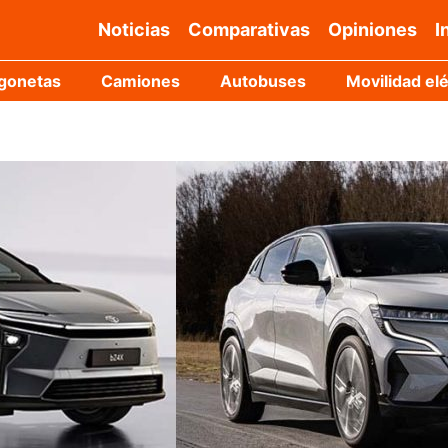
Noticias
Comparativas
Opiniones
I
gonetas
Camiones
Autobuses
Movilidad elé