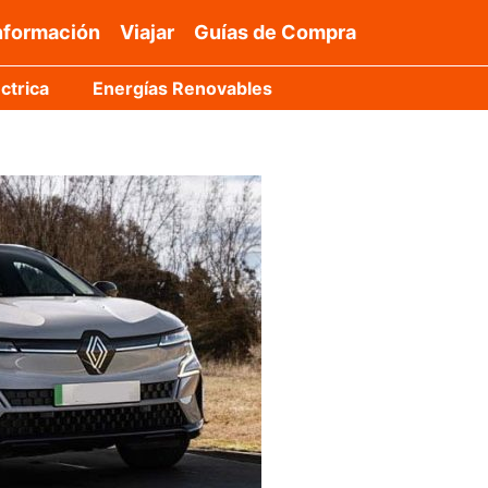
nformación
Viajar
Guías de Compra
ctrica
Energías Renovables