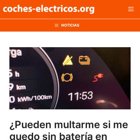
Saltar
M
al
contenido
NOTICIAS
¿Pueden multarme si me
quedo sin batería en