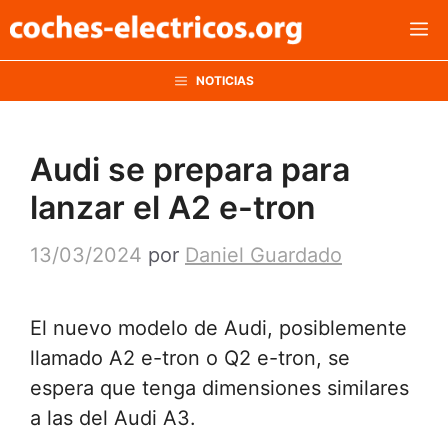
Saltar
M
al
contenido
NOTICIAS
Audi se prepara para
lanzar el A2 e-tron
13/03/2024
por
Daniel Guardado
El nuevo modelo de Audi, posiblemente
llamado A2 e-tron o Q2 e-tron, se
espera que tenga dimensiones similares
a las del Audi A3.