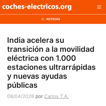
Saltar
M
al
contenido
NOTICIAS
India acelera su
transición a la movilidad
eléctrica con 1.000
estaciones ultrarrápidas
y nuevas ayudas
públicas
08/04/2026
por
Carlos T.A.