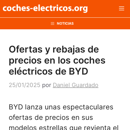
Saltar
M
al
contenido
NOTICIAS
Ofertas y rebajas de
precios en los coches
eléctricos de BYD
25/01/2025
por
Daniel Guardado
BYD lanza unas espectaculares
ofertas de precios en sus
modelos estrellas que revienta el