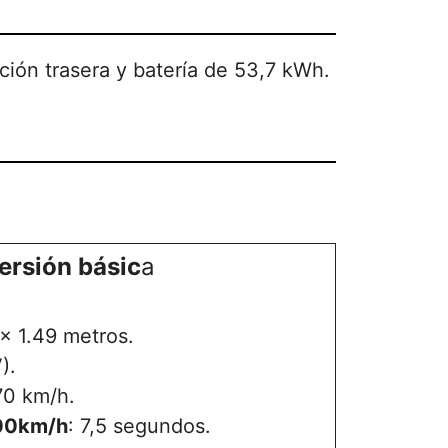
cción trasera y batería de 53,7 kWh.
ersión básic
a
x 1.49 metros.
).
70 km/h.
100km/h
: 7,5 segundos.