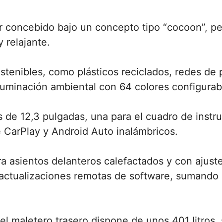
ior concebido bajo un concepto tipo “cocoon”, p
 relajante.
stenibles, como plásticos reciclados, redes de 
iluminación ambiental con 64 colores configurab
s de 12,3 pulgadas, una para el cuadro de instr
 CarPlay y Android Auto inalámbricos.
 asientos delanteros calefactados y con ajuste 
 y actualizaciones remotas de software, sumando
l maletero trasero dispone de unos 401 litros, s