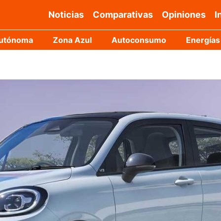
Noticias
Comparativas
Opiniones
I
Autónoma
Zona Azul
Autoconsumo
Energías