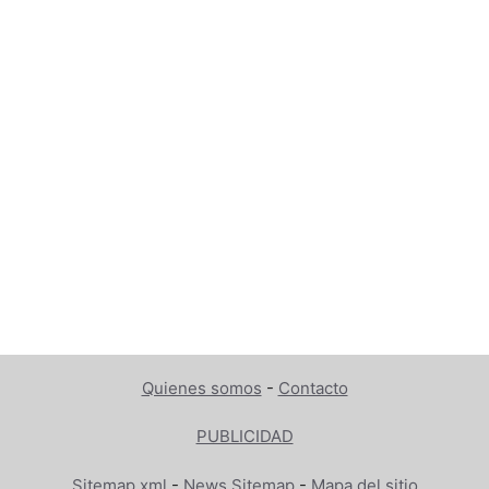
Quienes somos
-
Contacto
PUBLICIDAD
Sitemap.xml
-
News Sitemap
-
Mapa del sitio