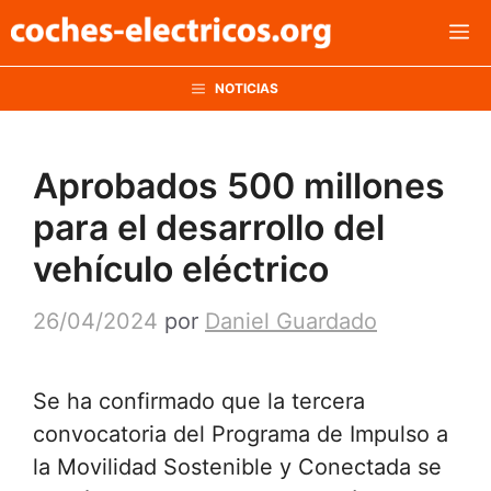
Saltar
M
al
contenido
NOTICIAS
Aprobados 500 millones
para el desarrollo del
vehículo eléctrico
26/04/2024
por
Daniel Guardado
Se ha confirmado que la tercera
convocatoria del Programa de Impulso a
la Movilidad Sostenible y Conectada se