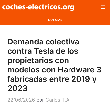
Saltar
M
al
contenido
NOTICIAS
Demanda colectiva
contra Tesla de los
propietarios con
modelos con Hardware 3
fabricadas entre 2019 y
2023
22/06/2026
por
Carlos T.A.