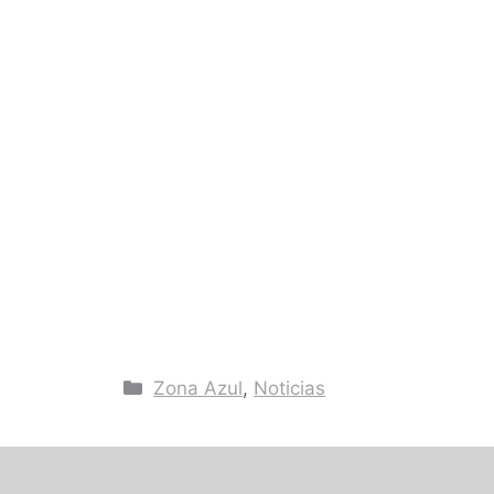
Categorías
Zona Azul
,
Noticias