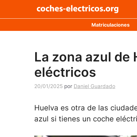
Saltar
al
contenido
Matriculaciones
La zona azul de 
eléctricos
20/01/2025
por
Daniel Guardado
Huelva es otra de las ciudad
azul si tienes un coche eléct