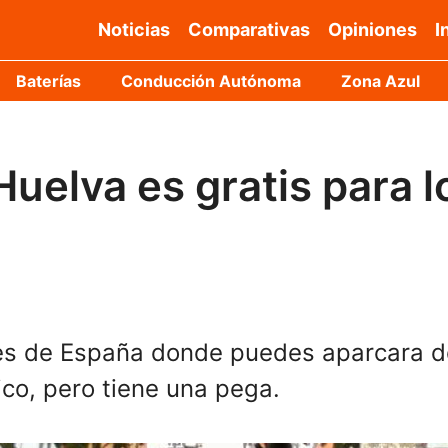
Noticias
Comparativas
Opiniones
I
Baterías
Conducción Autónoma
Zona Azul
Huelva es gratis para 
es de España donde puedes aparcara de
rico, pero tiene una pega.