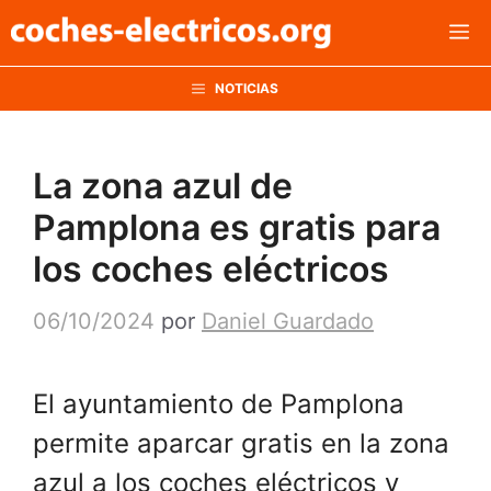
Saltar
M
al
contenido
NOTICIAS
La zona azul de
Pamplona es gratis para
los coches eléctricos
06/10/2024
por
Daniel Guardado
El ayuntamiento de Pamplona
permite aparcar gratis en la zona
azul a los coches eléctricos y