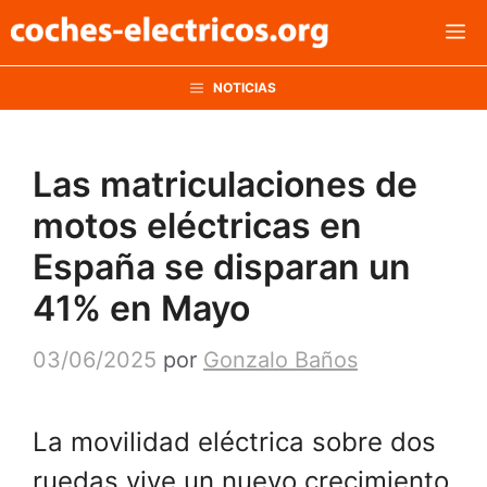
Saltar
M
al
contenido
NOTICIAS
Las matriculaciones de
motos eléctricas en
España se disparan un
41% en Mayo
03/06/2025
por
Gonzalo Baños
La movilidad eléctrica sobre dos
ruedas vive un nuevo crecimiento