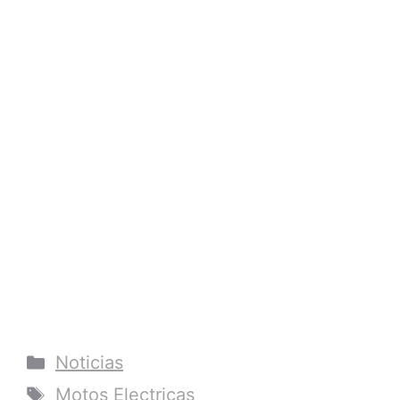
Categorías
Noticias
Etiquetas
Motos Electricas