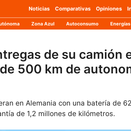
Noticias
Comparativas
Opiniones
I
Autónoma
Zona Azul
Autoconsumo
Energías
entregas de su camión e
 de 500 km de autono
ran en Alemania con una batería de 62
antía de 1,2 millones de kilómetros.