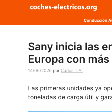
Saltar
al
contenido
Conducción 
Sany inicia las 
Europa con más
14/06/2026
por
Carlos T.A.
Las primeras unidades ya ope
toneladas de carga útil y gar