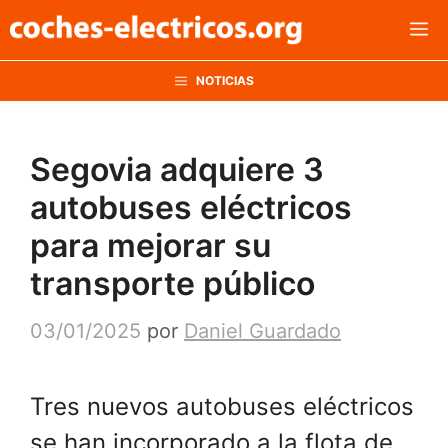
Saltar
M
al
contenido
NOTICIAS
Segovia adquiere 3
autobuses eléctricos
para mejorar su
transporte público
03/01/2025
por
Daniel Guardado
Tres nuevos autobuses eléctricos
se han incorporado a la flota de