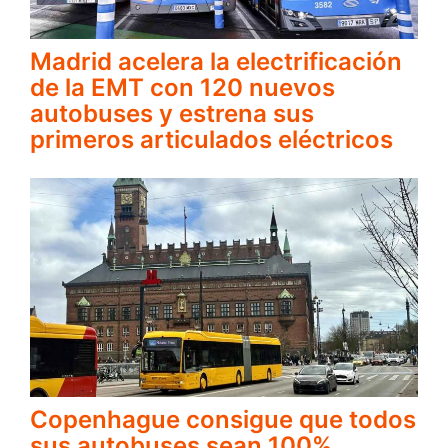
Madrid acelera la electrificación
de la EMT con 120 nuevos
autobuses y estrena sus
primeros articulados eléctricos
Copenhague consigue que todos
sus autobuses sean 100%