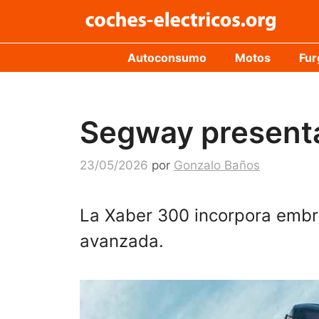
Saltar
al
contenido
Autoconsumo
Motos
Fur
Segway presenta
23/05/2026
por
Gonzalo Baños
La Xaber 300 incorpora embra
avanzada.