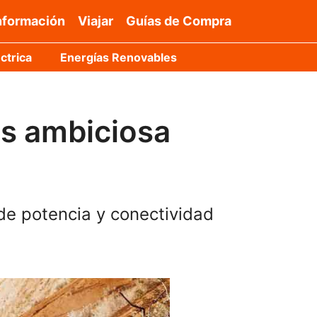
nformación
Viajar
Guías de Compra
ctrica
Energías Renovables
ás ambiciosa
de potencia y conectividad