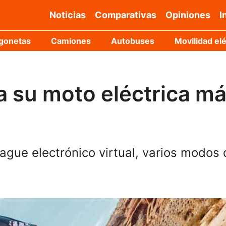
Noticias
Comparativas
Opiniones
I
gonetas
Camiones
Autobuses
Movilidad elé
 su moto eléctrica m
gue electrónico virtual, varios modos 