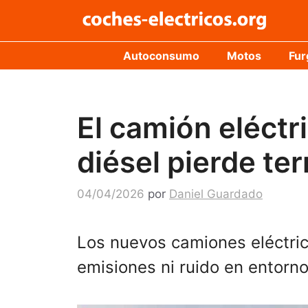
Saltar
al
contenido
Autoconsumo
Motos
Fur
El camión eléctri
diésel pierde te
04/04/2026
por
Daniel Guardado
Los nuevos camiones eléctric
emisiones ni ruido en entorn