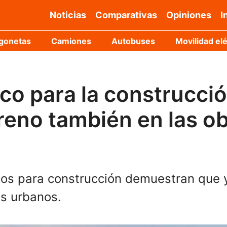
Noticias
Comparativas
Opiniones
I
gonetas
Camiones
Autobuses
Movilidad elé
co para la construcció
rreno también en las o
os para construcción demuestran que ya
os urbanos.