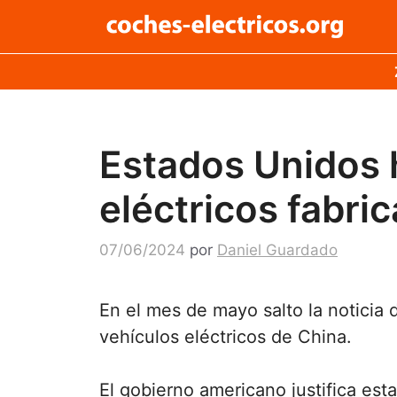
Saltar
al
contenido
Estados Unidos 
eléctricos fabri
07/06/2024
por
Daniel Guardado
En el mes de mayo salto la noticia
vehículos eléctricos de China.
El gobierno americano justifica est