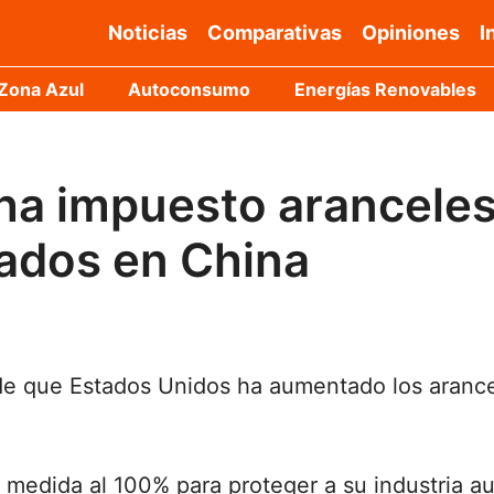
Noticias
Comparativas
Opiniones
I
Zona Azul
Autoconsumo
Energías Renovables
ha impuesto aranceles
cados en China
 de que Estados Unidos ha aumentado los arance
a medida al 100% para proteger a su industria a