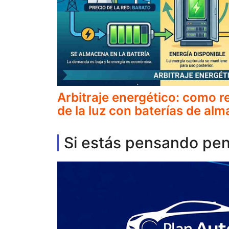
Arbitraje energético: como re
de la luz con baterías de a
Si estás pensando pen