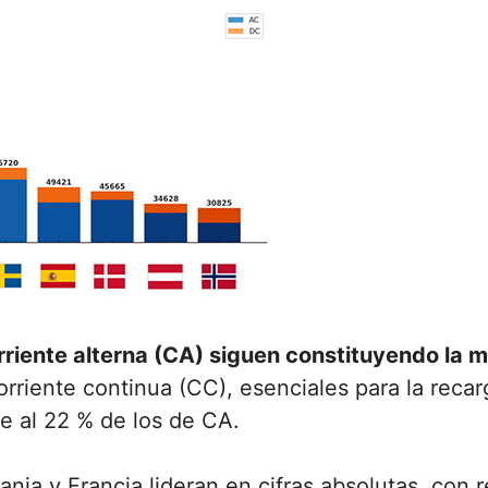
riente alterna (CA) siguen constituyendo la ma
orriente continua (CC), esenciales para la reca
te al 22 % de los de CA.
nia y Francia lideran en cifras absolutas, con 