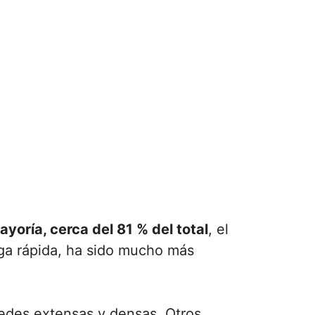
yoría, cerca del 81 % del total
, el
rga rápida, ha sido mucho más
redes extensas y densas. Otros,