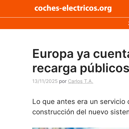
Saltar
al
contenido
Europa ya cuent
recarga público
13/11/2025
por
Carlos T.A.
Lo que antes era un servicio
construcción del nuevo siste