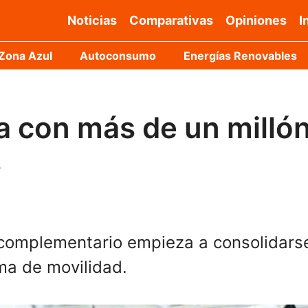
Noticias
Comparativas
Opiniones
I
Zona Azul
Autoconsumo
Energías Renovables
a con más de un milló
s
 complementario empieza a consolidars
ma de movilidad.