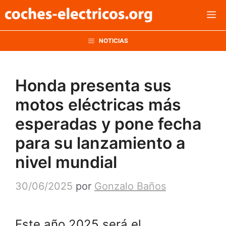
Saltar
M
al
contenido
NOTICIAS
Honda presenta sus
motos eléctricas más
esperadas y pone fecha
para su lanzamiento a
nivel mundial
30/06/2025
por
Gonzalo Baños
Este año 2025 será el