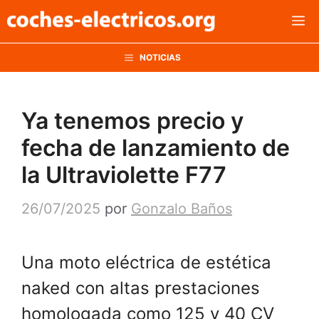
Saltar
M
al
contenido
NOTICIAS
Ya tenemos precio y
fecha de lanzamiento de
la Ultraviolette F77
26/07/2025
por
Gonzalo Baños
Una moto eléctrica de estética
naked con altas prestaciones
homologada como 125 y 40 CV