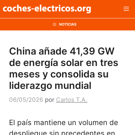
Saltar
M
al
contenido
NOTICIAS
China añade 41,39 GW
de energía solar en tres
meses y consolida su
liderazgo mundial
06/05/2026
por
Carlos T.A.
El país mantiene un volumen de
despliegue sin precedentes en