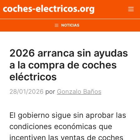
Saltar
M
al
contenido
NOTICIAS
2026 arranca sin ayudas
a la compra de coches
eléctricos
28/01/2026
por
Gonzalo Baños
El gobierno sigue sin aprobar las
condiciones económicas que
incentiven las ventas de coches