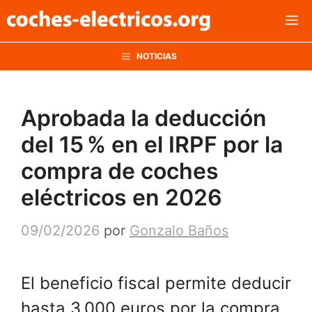
Saltar
M
al
contenido
NOTICIAS
Aprobada la deducción
del 15 % en el IRPF por la
compra de coches
eléctricos en 2026
09/02/2026
por
Gonzalo Baños
El beneficio fiscal permite deducir
hasta 3.000 euros por la compra