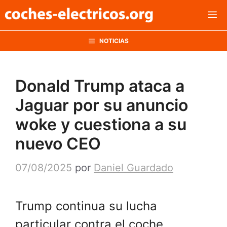
Saltar
M
al
contenido
NOTICIAS
Donald Trump ataca a
Jaguar por su anuncio
woke y cuestiona a su
nuevo CEO
07/08/2025
por
Daniel Guardado
Trump continua su lucha
particular contra el coche