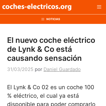
Saltar
M
al
contenido
NOTICIAS
El nuevo coche eléctrico
de Lynk & Co está
causando sensación
31/03/2025
por
Daniel Guardado
El Lynk & Co 02 es un coche 100
% eléctrico, el cual ya está
disponible para poder comprarlo