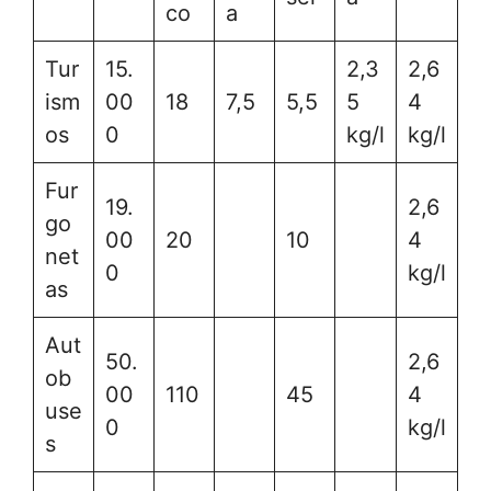
co
a
Tur
15.
2,3
2,6
ism
00
18
7,5
5,5
5
4
os
0
kg/l
kg/l
Fur
19.
2,6
go
00
20
10
4
net
0
kg/l
as
Aut
50.
2,6
ob
00
110
45
4
use
0
kg/l
s