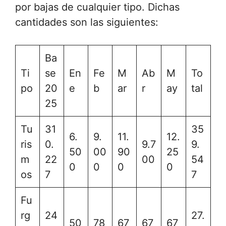
por bajas de cualquier tipo. Dichas
cantidades son las siguientes:
Ba
Ti
se
En
Fe
M
Ab
M
To
po
20
e
b
ar
r
ay
tal
25
Tu
31
35
6.
9.
11.
12.
ris
0.
9.7
9.
50
00
90
25
m
22
00
54
0
0
0
0
os
7
7
Fu
rg
24
27.
50
78
67
67
67