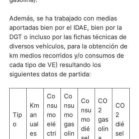
Además, se ha trabajado con medias
aportadas bien por el IDAE, bien por la
DGT o incluso por las fichas técnicas de
diversos vehículos, para la obtención de
km medios recorridos y/o consumos de
cada tipo de VE) resultando los
siguientes datos de partida:
Co
Co
Co
CO
Km
nsu
nsu
CO
nsu
2
Tip
an
mo
mo
2
mo
gas
o
ual
elé
gas
dié
dié
olin
es
ctri
olin
sel
sel
a