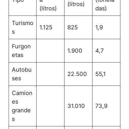
(litros)
(litros)
das)
Turismo
1.125
825
1,9
s
Furgon
1.900
4,7
etas
Autobu
22.500
55,1
ses
Camion
es
31.010
73,9
grande
s