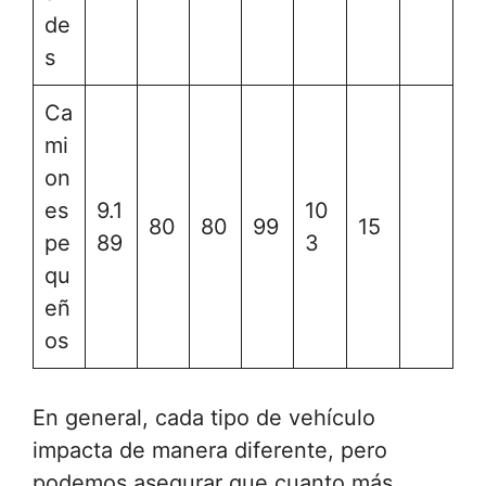
de
s
Ca
mi
on
es
9.1
10
80
80
99
15
pe
89
3
qu
eñ
os
En general, cada tipo de vehículo
impacta de manera diferente, pero
podemos asegurar que cuanto más