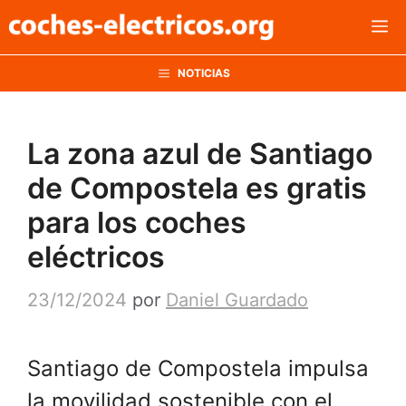
Saltar
M
al
contenido
NOTICIAS
La zona azul de Santiago
de Compostela es gratis
para los coches
eléctricos
23/12/2024
por
Daniel Guardado
Santiago de Compostela impulsa
la movilidad sostenible con el