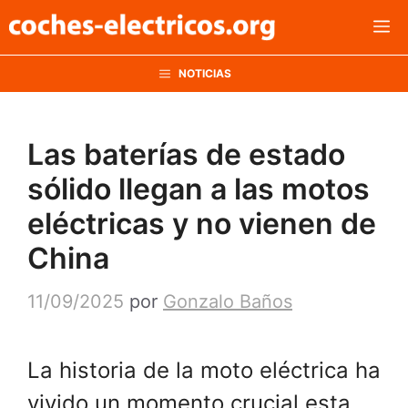
Saltar
M
al
contenido
NOTICIAS
Las baterías de estado
sólido llegan a las motos
eléctricas y no vienen de
China
11/09/2025
por
Gonzalo Baños
La historia de la moto eléctrica ha
vivido un momento crucial esta