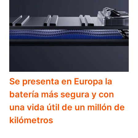
Se presenta en Europa la
batería más segura y con
una vida útil de un millón de
kilómetros