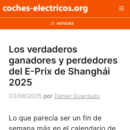
Saltar
M
al
contenido
NOTICIAS
Los verdaderos
ganadores y perdedores
del E-Prix de Shanghái
2025
03/06/2025
por
Daniel Guardado
Lo que parecía ser un fin de
semana más en el calendario de