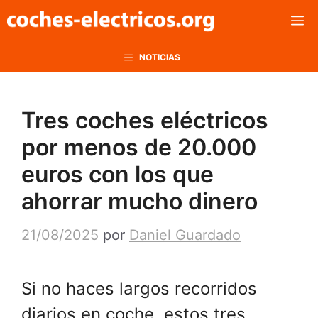
Saltar
M
al
contenido
NOTICIAS
Tres coches eléctricos
por menos de 20.000
euros con los que
ahorrar mucho dinero
21/08/2025
por
Daniel Guardado
Si no haces largos recorridos
diarios en coche, estos tres