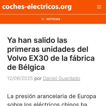
Saltar
M
al
contenido
NOTICIAS
Ya han salido las
primeras unidades del
Volvo EX30 de la fábrica
de Bélgica
12/06/2025
por
Daniel Guardado
La presión arancelaria de Europa
sobre los eléctricos chinos ha