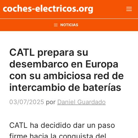
Saltar
M
al
contenido
NOTICIAS
CATL prepara su
desembarco en Europa
con su ambiciosa red de
intercambio de baterías
03/07/2025
por
Daniel Guardado
CATL ha decidido dar un paso
firme hacia la conquista del