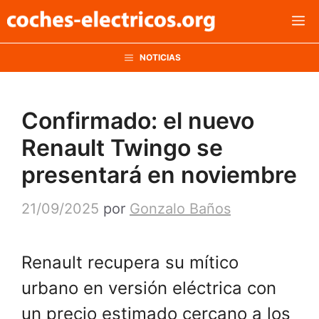
Saltar
M
al
contenido
NOTICIAS
Confirmado: el nuevo
Renault Twingo se
presentará en noviembre
21/09/2025
por
Gonzalo Baños
Renault recupera su mítico
urbano en versión eléctrica con
un precio estimado cercano a los