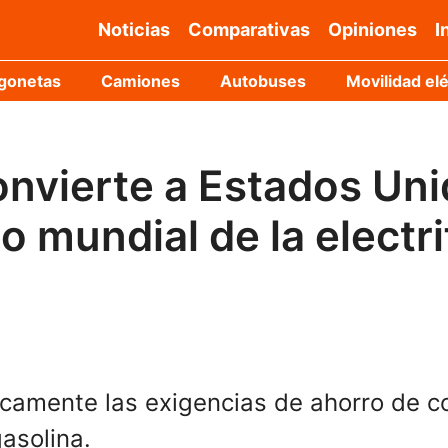
Noticias
Comparativas
Opiniones
I
gonetas
Camiones
Autobuses
Movilidad elé
nvierte a Estados Uni
o mundial de la electri
camente las exigencias de ahorro de co
asolina.