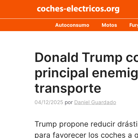
Saltar
al
contenido
Autoconsumo
Motos
Fur
Donald Trump co
principal enemig
transporte
04/12/2025
por
Daniel Guardado
Trump propone reducir drásti
para favorecer los coches a g