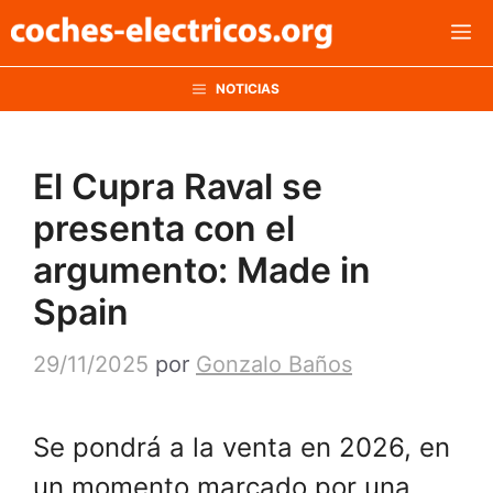
Saltar
M
al
contenido
NOTICIAS
El Cupra Raval se
presenta con el
argumento: Made in
Spain
29/11/2025
por
Gonzalo Baños
Se pondrá a la venta en 2026, en
un momento marcado por una