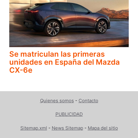
Se matriculan las primeras
unidades en España del Mazda
CX-6e
Quienes somos
-
Contacto
PUBLICIDAD
Sitemap.xml
-
News Sitemap
-
Mapa del sitio