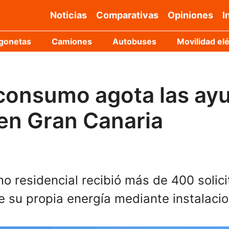
Noticias
Comparativas
Opiniones
I
gonetas
Camiones
Autobuses
Movilidad elé
oconsumo agota las ay
 en Gran Canaria
o residencial recibió más de 400 solic
e su propia energía mediante instalacio