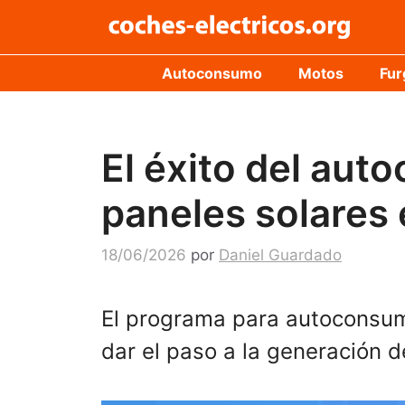
Saltar
al
contenido
Autoconsumo
Motos
Fur
El éxito del aut
paneles solares
18/06/2026
por
Daniel Guardado
El programa para autoconsum
dar el paso a la generación d