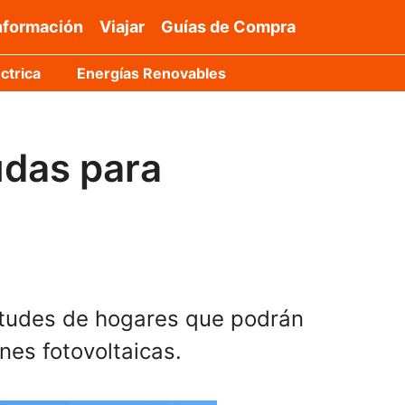
nformación
Viajar
Guías de Compra
ctrica
Energías Renovables
udas para
itudes de hogares que podrán
nes fotovoltaicas.